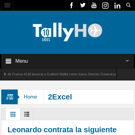
Menu
Air France-KLM anuncia a Guilhem Mallet como nuevo Director General para América Latina
al 8000 de Bombardier establece un nuevo récord de velocidad entre Los Ángeles y Farnbo
2Excel
Home
Leonardo contrata la siguiente