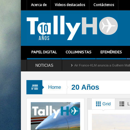
Acerca de
Videos destacados
Contáctenos
PAPEL DIGITAL
COLUMNISTAS
EFEMÉRIDES
NOTICIAS
etira del servicio al C-2 Greyhound
Air France-KLM anuncia a Guilhem Mallet como 
20 Años
Home
Grid
L