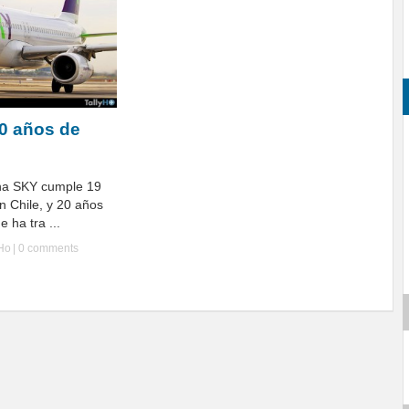
0 años de
ena SKY cumple 19
n Chile, y 20 años
e ha tra ...
yHo
|
0 comments