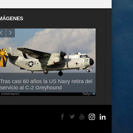
MÁGENES
Air France-KLM anuncia a Guilhem
Thales multipl
Tras casi 60 años la US Navy retira del
Mallet como nuevo Director General
capacidad de 
servicio al C-2 Greyhound
para América Latina
en Brasil