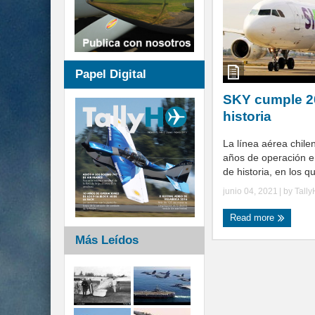
Papel Digital
SKY cumple 2
historia
La línea aérea chil
años de operación e
de historia, en los qu
junio 04, 2021
| by
Tall
Read more
Más Leídos