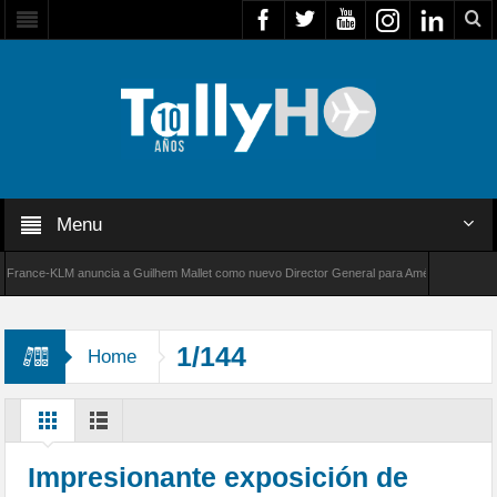
Menu
ance-KLM anuncia a Guilhem Mallet como nuevo Director General para América Latina
0 de Bombardier establece un nuevo récord de velocidad entre Los Ángeles y Farnborough,
1/144
Home
Impresionante exposición de