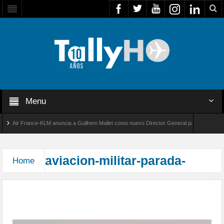
Menu
Air France-KLM anuncia a Guilhem Mallet como nuevo Director General para América Latin
bal 8000 de Bombardier establece un nuevo récord de velocidad entre Los Ángeles y Farnb
aviacion-militar-parada-
Home
Parada Militar 2015 desde el Aeropuerto Arturo
Merino Benítez