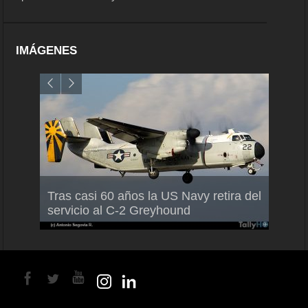
IMÁGENES
Air France-KLM anuncia a Guilhem
Thale
Tras casi 60 años la US Navy retira del
Mallet como nuevo Director General
capac
servicio al C-2 Greyhound
para América Latina
en Br