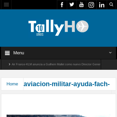
Menu
Air France-KLM anuncia a Guilhem Mallet como nuevo Director General para América 
Global 8000 de Bombardier establece un nuevo récord de velocidad entre Los Ángeles y 
aviacion-militar-ayuda-fach-
Home
Operaciones aéreas de la FACH, por temporal en
zona norte