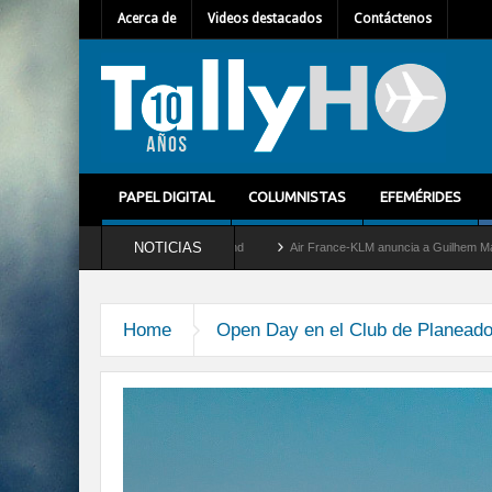
Acerca de
Videos destacados
Contáctenos
PAPEL DIGITAL
COLUMNISTAS
EFEMÉRIDES
NOTICIAS
y retira del servicio al C-2 Greyhound
Air France-KLM anuncia a Guilhem Mallet com
Home
Open Day en el Club de Planeado