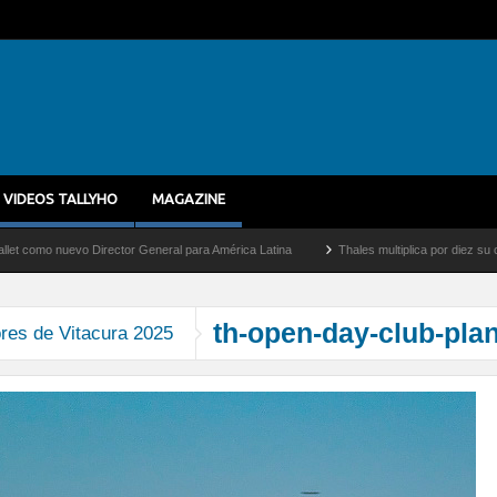
VIDEOS TALLYHO
MAGAZINE
o nuevo Director General para América Latina
Thales multiplica por diez su capacid
th-open-day-club-pla
res de Vitacura 2025