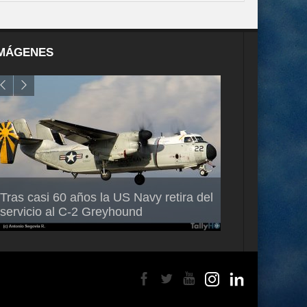
MÁGENES
Air France-KLM anuncia a Guilhem
Thales multipl
Tras casi 60 años la US Navy retira del
Mallet como nuevo Director General
capacidad de 
servicio al C-2 Greyhound
para América Latina
en Brasil