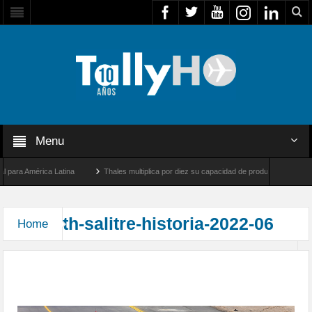
Menu
ara América Latina
Thales multiplica por diez su capacidad de producción de radares
e Los Ángeles y Farnborough, Reino Unido
Airbus U030 Flexrotor inicia sus operaci
th-salitre-historia-2022-06
Home
Más de dos décadas realizando el Ejercicio Salitre
en el norte de Chile