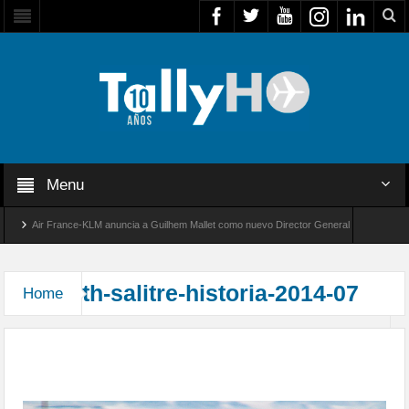
Menu
Air France-KLM anuncia a Guilhem Mallet como nuevo Director General para América La
Global 8000 de Bombardier establece un nuevo récord de velocidad entre Los Ángeles y Fa
th-salitre-historia-2014-07
Home
Más de dos décadas realizando el Ejercicio Salitre
en el norte de Chile