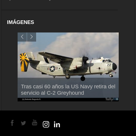
IMÁGENES
Air France-KLM anuncia a Guilhem
Thale
Tras casi 60 años la US Navy retira del
Mallet como nuevo Director General
capac
servicio al C-2 Greyhound
para América Latina
en Br