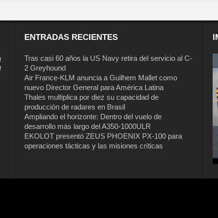
ENTRADAS RECIENTES
I
a
Tras casi 60 años la US Navy retira del servicio al C-
2 Greyhound
l
Air France-KLM anuncia a Guilhem Mallet como
nuevo Director General para América Latina
Thales multiplica por diez su capacidad de
producción de radares en Brasil
Ampliando el horizonte: Dentro del vuelo de
desarrollo más largo del A350-1000ULR
EKOLOT presentó ZEUS PHOENIX PX-100 para
Tras casi 60 años la US Navy retira del
operaciones tácticas y las misiones críticas
servicio al C-2 Greyhound