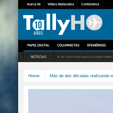
Acerca de
Videos destacados
Contáctenos
PAPEL DIGITAL
COLUMNISTAS
EFEMÉRIDES
NOTICIAS
ra del servicio al C-2 Greyhound
Air France-KLM anuncia a Guilhem Mallet como nue
Home
Más de dos décadas realizando el 