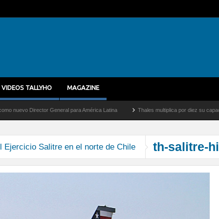
VIDEOS TALLYHO
MAGAZINE
vo Director General para América Latina
Thales multiplica por diez su capacidad de
th-salitre-h
Ejercicio Salitre en el norte de Chile