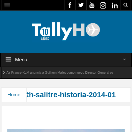
Menu
Air France-KLM anuncia a Guilhem Mallet como nuevo Director General para América Latin
bal 8000 de Bombardier establece un nuevo récord de velocidad entre Los Ángeles y Farnb
th-salitre-historia-2014-01
Home
Más de dos décadas realizando el Ejercicio Salitre
en el norte de Chile