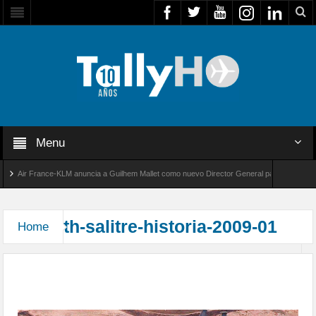
Menu
Air France-KLM anuncia a Guilhem Mallet como nuevo Director General para América Lati
obal 8000 de Bombardier establece un nuevo récord de velocidad entre Los Ángeles y Farn
th-salitre-historia-2009-01
Home
Más de dos décadas realizando el Ejercicio Salitre
en el norte de Chile