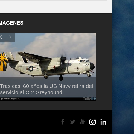
MÁGENES
Air France-KLM anuncia a Guilhem
Thales multipl
Tras casi 60 años la US Navy retira del
Mallet como nuevo Director General
capacidad de 
servicio al C-2 Greyhound
para América Latina
en Brasil