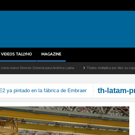
VIDEOS TALLYHO
MAGAZINE
uevo Director General para América Latina
Thales multiplica por diez su capacidad 
th-latam-
2 ya pintado en la fábrica de Embraer