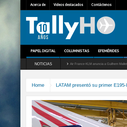
Acerca de
Videos destacados
Contáctenos
PAPEL DIGITAL
COLUMNISTAS
EFEMÉRIDES
NOTICIAS
tira del servicio al C-2 Greyhound
Air France-KLM anuncia a Guilhem Mallet como n
Home
LATAM presentó su primer E195-E
e195e2-05