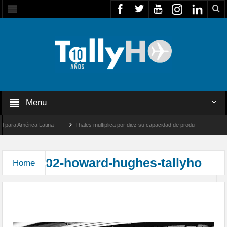
Menu
ara América Latina
Thales multiplica por diez su capacidad de producción de radares
e Los Ángeles y Farnborough, Reino Unido
Airbus U030 Flexrotor inicia sus operaci
02-howard-hughes-tallyho
Home
Las geniales excentricidades de un visionario
incomprendido