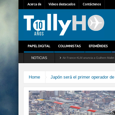
Acerca de
Videos destacados
Contáctenos
PAPEL DIGITAL
COLUMNISTAS
EFEMÉRIDES
NOTICIAS
ira del servicio al C-2 Greyhound
Air France-KLM anuncia a Guilhem Mallet como nu
Home
Japón será el primer operador de 
operador-de-h160-contra-ince