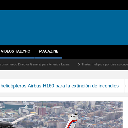
VIDEOS TALLYHO
MAGAZINE
evo Director General para América Latina
Thales multiplica por diez su capacidad d
helicópteros Airbus H160 para la extinción de incendios
ndios