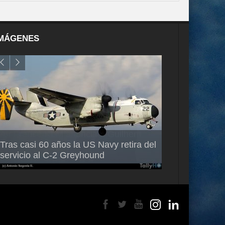
MÁGENES
Air France-KLM anuncia a Guilhem
Thales multipl
Tras casi 60 años la US Navy retira del
Mallet como nuevo Director General
capacidad de 
servicio al C-2 Greyhound
para América Latina
en Brasil