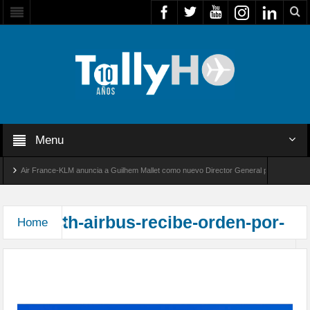
Menu
Air France-KLM anuncia a Guilhem Mallet como nuevo Director General para América Lat
lobal 8000 de Bombardier establece un nuevo récord de velocidad entre Los Ángeles y Far
th-airbus-recibe-orden-por-
Home
IndiGo realiza un pedido en firme de 30 aviones
Airbus A350-900 adicionales