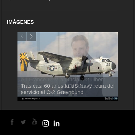
IMÁGENES
Air France-KLM anuncia a Guilhem
Thale
Tras casi 60 años la US Navy retira del
Mallet como nuevo Director General
capac
servicio al C-2 Greyhound
para América Latina
en Br