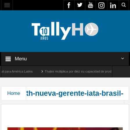
Menu
 para América Latina
Thales multiplica por diez su capacidad de producción de radar
tre Los Ángeles y Farnborough, Reino Unido
Airbus U030 Flexrotor inicia sus opera
th-nueva-gerente-iata-brasil-
Home
IATA nombra a Simone Warmbrand
Tcherniakovsky Gerente General en Brasil