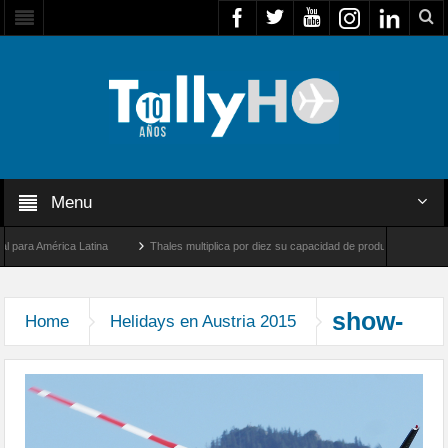
Menu
ara América Latina
Thales multiplica por diez su capacidad de producción de radares
e Los Ángeles y Farnborough, Reino Unido
Airbus U030 Flexrotor inicia sus operaci
show-
Home
Helidays en Austria 2015
aereo-helidays-2015-13