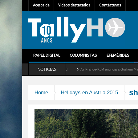
Acerca de
Videos destacados
Contáctenos
PAPEL DIGITAL
COLUMNISTAS
EFEMÉRIDES
NOTICIAS
 retira del servicio al C-2 Greyhound
Air France-KLM anuncia a Guilhem Mallet com
sh
Home
Helidays en Austria 2015