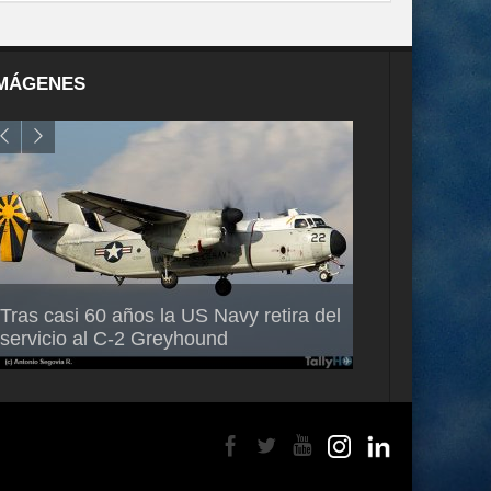
MÁGENES
Air France-KLM anuncia a Guilhem
Thales multipl
Tras casi 60 años la US Navy retira del
Mallet como nuevo Director General
capacidad de 
servicio al C-2 Greyhound
para América Latina
en Brasil