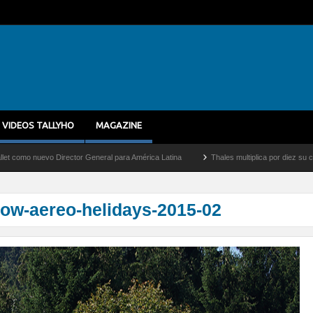
VIDEOS TALLYHO
MAGAZINE
o nuevo Director General para América Latina
Thales multiplica por diez su capacid
ow-aereo-helidays-2015-02