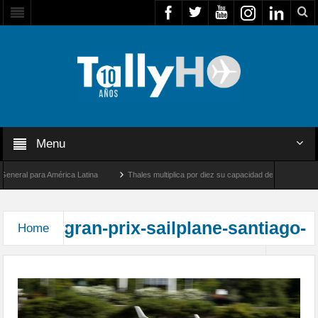
Menu
neral para América Latina
Thales multiplica por diez su capacidad de producción de 
ad entre Los Ángeles y Farnborough, Reino Unido
Airbus U030 Flexrotor inicia sus 
gran-prix-sailplane-santiago-
Home
Final Sailplane Grand Prix de Santiago 2015
008c