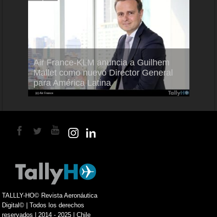
Air France-KLM anuncia a Guilhem
Thale
Mallet como nuevo Director General
capac
para América Latina
en Br
TALLLY-HO© Revista Aeronáutica
Digital© | Todos los derechos
reservados | 2014 - 2025 | Chile