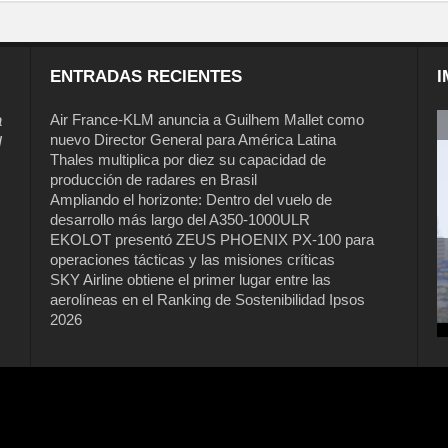
ENTRADAS RECIENTES
I
a
Air France-KLM anuncia a Guilhem Mallet como
nuevo Director General para América Latina
l
Thales multiplica por diez su capacidad de
producción de radares en Brasil
Ampliando el horizonte: Dentro del vuelo de
desarrollo más largo del A350-1000ULR
EKOLOT presentó ZEUS PHOENIX PX-100 para
operaciones tácticas y las misiones críticas
Air France-KLM anuncia a Guilhem
SKY Airline obtiene el primer lugar entre las
Mallet como nuevo Director General
aerolíneas en el Ranking de Sostenibilidad Ipsos
para América Latina
2026