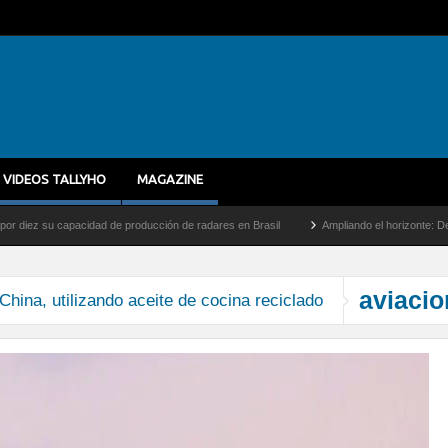
VIDEOS TALLYHO
MAGAZINE
ez su capacidad de producción de radares en Brasil
Ampliando el horizonte: Dentro d
aviacio
China, utilizando aceite de cocina reciclado