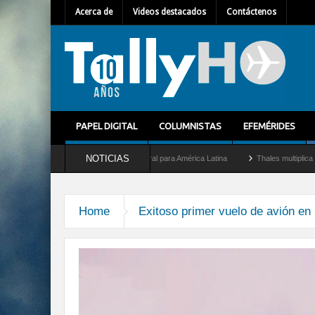
Acerca de
Videos destacados
Contáctenos
PAPEL DIGITAL
COLUMNISTAS
EFEMÉRIDES
NOTICIAS
m Mallet como nuevo Director General para América Latina
Thales multiplica por di
Home
Exitoso primer vuelo de avión en 