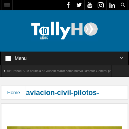
Menu
Air France-KLM anuncia a Guilhem Mallet como nuevo Director General para América Lati
obal 8000 de Bombardier establece un nuevo récord de velocidad entre Los Ángeles y Farn
aviacion-civil-pilotos-
Home
Entrevista a los pilotos de «Uniendo Las Américas,
Camino a Oshkosh 2015»