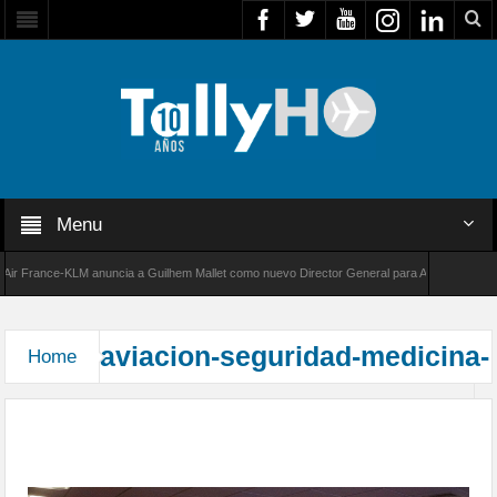
Menu
r France-KLM anuncia a Guilhem Mallet como nuevo Director General para América Latina
 8000 de Bombardier establece un nuevo récord de velocidad entre Los Ángeles y Farnboro
aviacion-seguridad-medicina-
Home
Cuarta Charla de Medicina y Seguridad de vuelo
en el CMAE