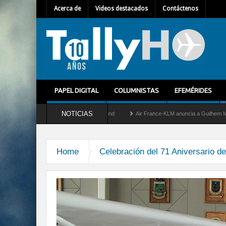
Acerca de
Videos destacados
Contáctenos
PAPEL DIGITAL
COLUMNISTAS
EFEMÉRIDES
NOTICIAS
 retira del servicio al C-2 Greyhound
Air France-KLM anuncia a Guilhem Mallet com
Home
Celebración del 71 Aniversario d