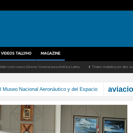
VIDEOS TALLYHO
MAGAZINE
o nuevo Director General para América Latina
Thales multiplica por diez su capacid
aviaci
el Museo Nacional Aeronáutico y del Espacio