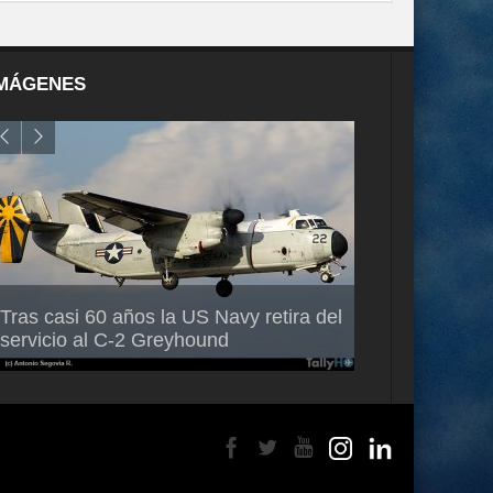
MÁGENES
Air France-KLM anuncia a Guilhem
Thales multipl
Tras casi 60 años la US Navy retira del
Mallet como nuevo Director General
capacidad de 
servicio al C-2 Greyhound
para América Latina
en Brasil