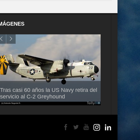
MÁGENES
Air France-KLM anuncia a Guilhem
Thales multipl
Tras casi 60 años la US Navy retira del
Mallet como nuevo Director General
capacidad de 
servicio al C-2 Greyhound
para América Latina
en Brasil