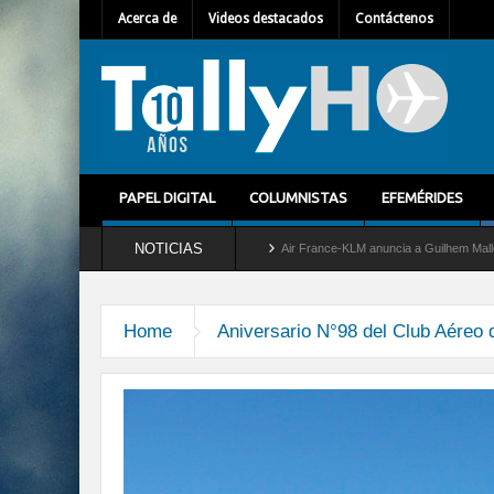
Acerca de
Videos destacados
Contáctenos
PAPEL DIGITAL
COLUMNISTAS
EFEMÉRIDES
NOTICIAS
retira del servicio al C-2 Greyhound
Air France-KLM anuncia a Guilhem Mallet como
Home
Aniversario N°98 del Club Aéreo 