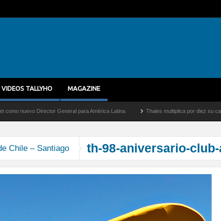
VIDEOS TALLYHO
MAGAZINE
 nuevo Director General para América Latina
Thales multiplica por diez su capacida
th-98-aniversario-club
de Chile – Santiago