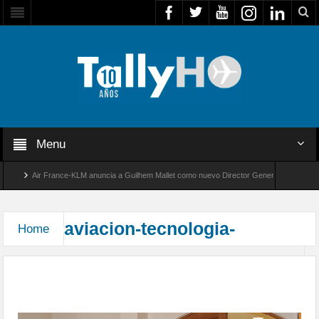
Menu
Air France-KLM anuncia a Guilhem Mallet como nuevo Director General para América 
Global 8000 de Bombardier establece un nuevo récord de velocidad entre Los Ángeles y 
aviacion-tecnologia-
Home
Airbus Defence & Space firma acuerdo con
Universidad Técnica Federico Santa María