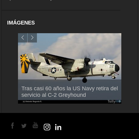
IMÁGENES
Air France-KLM anuncia a Guilhem
Thale
Tras casi 60 años la US Navy retira del
Mallet como nuevo Director General
capac
servicio al C-2 Greyhound
para América Latina
en Br