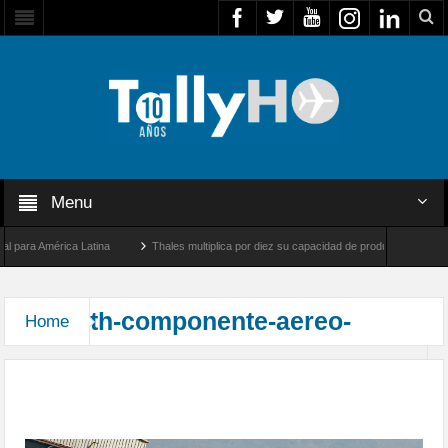
Menu
para América Latina
Thales multiplica por diez su capacidad de producción de radare
re Los Ángeles y Farnborough, Reino Unido
Airbus U030 Flexrotor inicia sus operac
th-componente-aereo-
Home
Agrupación Conjunta Antártica en la Parada Militar
2025