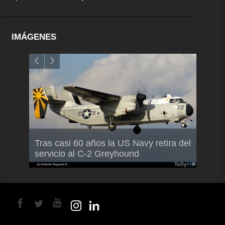
IMÁGENES
Air France-KLM anuncia a Guilhem
Thale
Tras casi 60 años la US Navy retira del
Mallet como nuevo Director General
capac
servicio al C-2 Greyhound
para América Latina
en Br