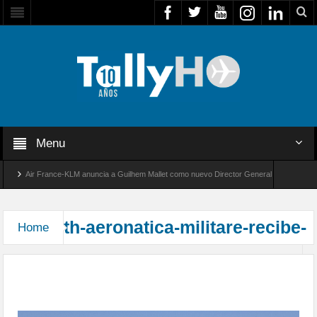
Menu
Air France-KLM anuncia a Guilhem Mallet como nuevo Director General para América L
Global 8000 de Bombardier establece un nuevo récord de velocidad entre Los Ángeles y F
th-aeronatica-militare-recibe-
Home
Aeronautica Militare despide a sus entrenadores
MB339 y recibe los nuevos M345