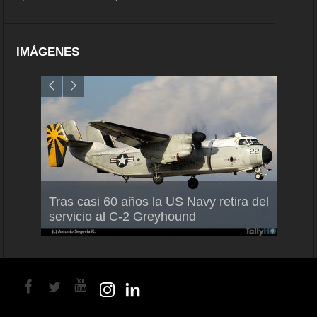
IMÁGENES
Air France-KLM anuncia a Guilhem
Thale
Tras casi 60 años la US Navy retira del
Mallet como nuevo Director General
capac
servicio al C-2 Greyhound
para América Latina
en Br