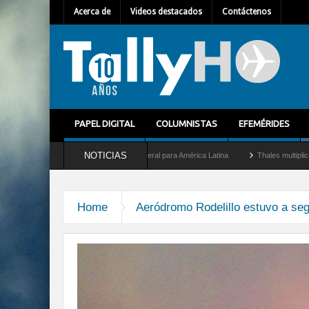
Acerca de
Videos destacados
Contáctenos
PAPEL DIGITAL
COLUMNISTAS
EFEMÉRIDES
NOTICIAS
m Mallet como nuevo Director General para América Latina
Thales multiplica por di
Home
Aeródromo Rodelillo estuvo a seg