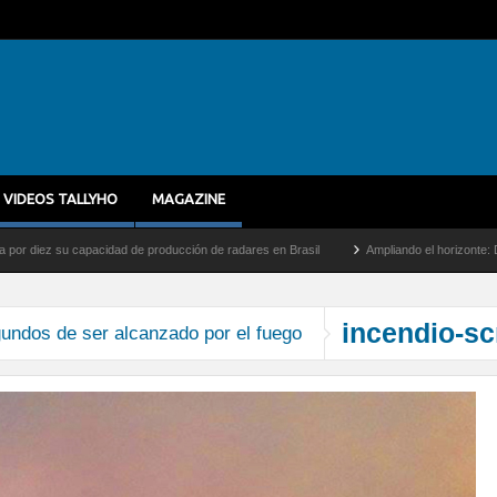
VIDEOS TALLYHO
MAGAZINE
ez su capacidad de producción de radares en Brasil
Ampliando el horizonte: Dentro d
incendio-sc
undos de ser alcanzado por el fuego