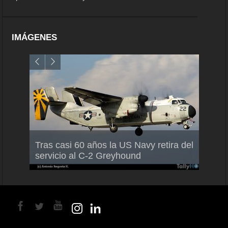
IMÁGENES
Air France-KLM anuncia a Guilhem
Thale
Tras casi 60 años la US Navy retira del
Mallet como nuevo Director General
capac
servicio al C-2 Greyhound
para América Latina
en Br