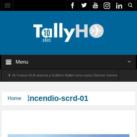
Menu
Air France-KLM anuncia a Guilhem Mallet como nuevo Director General para América L
Global 8000 de Bombardier establece un nuevo récord de velocidad entre Los Ángeles y F
incendio-scrd-01
Home
Aeródromo Rodelillo estuvo a segundos de ser
alcanzado por el fuego