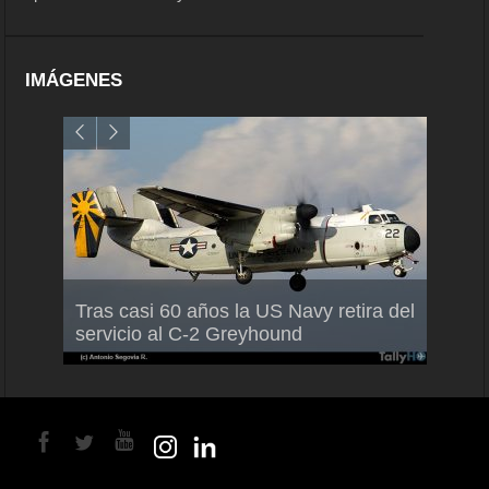
IMÁGENES
Air France-KLM anuncia a Guilhem
Thale
Tras casi 60 años la US Navy retira del
Mallet como nuevo Director General
capac
servicio al C-2 Greyhound
para América Latina
en Br