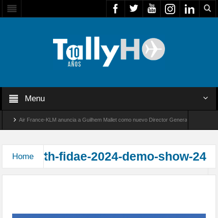
Menu
Air France-KLM anuncia a Guilhem Mallet como nuevo Director General para América L
Global 8000 de Bombardier establece un nuevo récord de velocidad entre Los Ángeles y F
th-fidae-2024-demo-show-24
Home
Acrobacias y Demostraciones Aéreas en FIDAE
2024