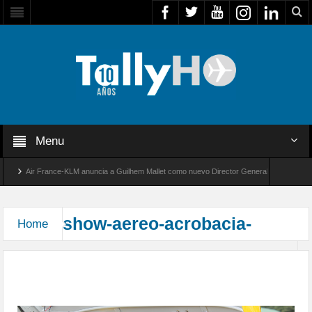
Menu
Air France-KLM anuncia a Guilhem Mallet como nuevo Director General para América L
Global 8000 de Bombardier establece un nuevo récord de velocidad entre Los Ángeles y F
show-aereo-acrobacia-
Home
Acrobacias en el IX Festival Aéreo Internacional
de Villarrica