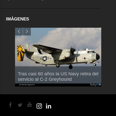
IMÁGENES
Air France-KLM anuncia a Guilhem
Thale
Tras casi 60 años la US Navy retira del
Mallet como nuevo Director General
capac
servicio al C-2 Greyhound
para América Latina
en Br