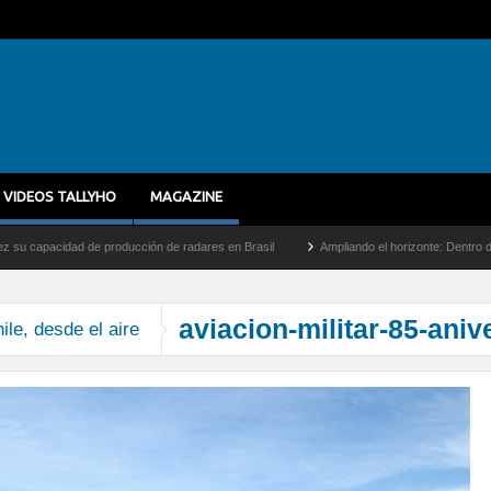
VIDEOS TALLYHO
MAGAZINE
apacidad de producción de radares en Brasil
Ampliando el horizonte: Dentro del vuel
aviacion-militar-85-aniv
le, desde el aire