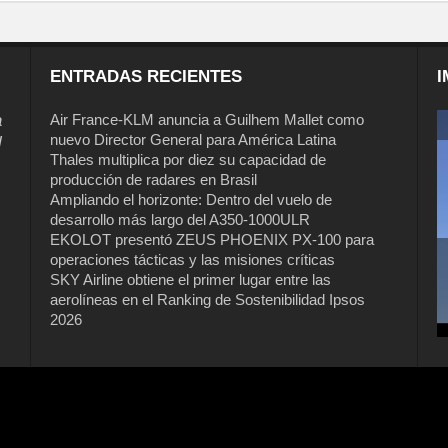
ENTRADAS RECIENTES
I
a
Air France-KLM anuncia a Guilhem Mallet como
nuevo Director General para América Latina
l
Thales multiplica por diez su capacidad de
producción de radares en Brasil
Ampliando el horizonte: Dentro del vuelo de
desarrollo más largo del A350-1000ULR
EKOLOT presentó ZEUS PHOENIX PX-100 para
operaciones tácticas y las misiones críticas
Air France-KLM anuncia a Guilhem
SKY Airline obtiene el primer lugar entre las
Mallet como nuevo Director General
aerolíneas en el Ranking de Sostenibilidad Ipsos
para América Latina
2026