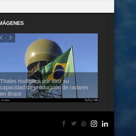
MÁGENES
Thales multiplica por diez su
Ampliando el h
capacidad de producción de radares
vuelo de desar
en Brasil
A350-1000UL