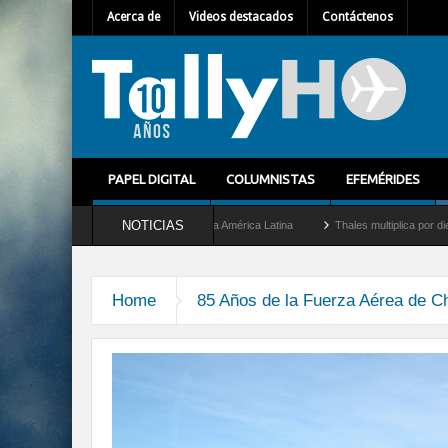
Acerca de
Videos destacados
Contáctenos
PAPEL DIGITAL
COLUMNISTAS
EFEMÉRIDES
NOTICIAS
et como nuevo Director General para América Latina
Thales multiplica por diez su c
ciones con la Agencia Europea de Seguridad Marítima
Home
85 Años de la Fuerza Aérea de Chi