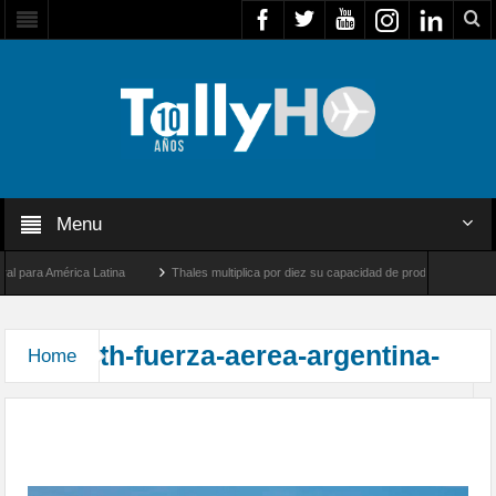
Menu
 para América Latina
Thales multiplica por diez su capacidad de producción de radar
tre Los Ángeles y Farnborough, Reino Unido
Airbus U030 Flexrotor inicia sus opera
th-fuerza-aerea-argentina-
Home
Y finalmente llegaron a Argentina los primeros F-
16