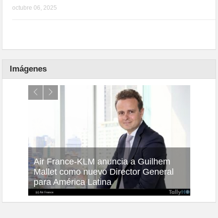
octubre 06, 2025
Imágenes
Air France-KLM anuncia a Guilhem
Thale
ra del
Mallet como nuevo Director General
capac
para América Latina
en Br