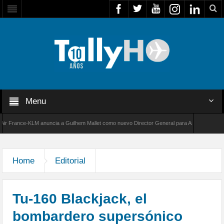
Menu
ance-KLM anuncia a Guilhem Mallet como nuevo Director General para América Latina
0 de Bombardier establece un nuevo récord de velocidad entre Los Ángeles y Farnborough,
Home
Editorial
Tu-160 Blackjack, el
bombardero supersónico