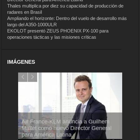
Thales multiplica por diez su capacidad de producción de
radares en Brasil
Ampliando el horizonte: Dentro del vuelo de desarrollo más
largo del A350-1000ULR
EKOLOT presentó ZEUS PHOENIX PX-100 para
operaciones tácticas y las misiones críticas
IMÁGENES
Air France-KLM anuncia a Guilhem
Thale
ra del
Mallet como nuevo Director General
capac
para América Latina
en Br