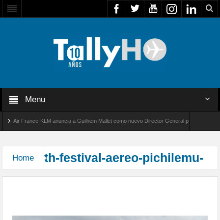
Menu
Air France-KLM anuncia a Guilhem Mallet como nuevo Director General para América Lati
lobal 8000 de Bombardier establece un nuevo récord de velocidad entre Los Ángeles y Farn
th-festival-aereo-pichilemu-
Home
Tercer Festival Aéreo Internacional de Pichilemu
2025