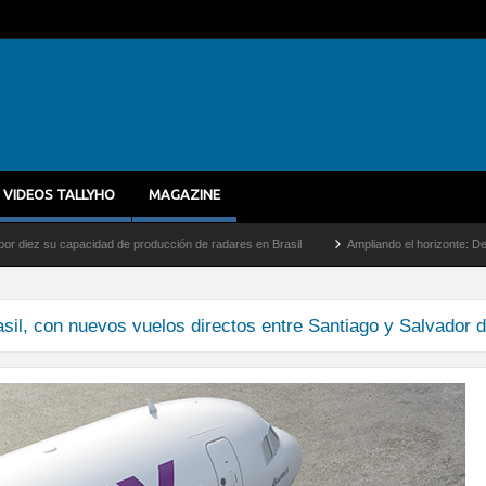
VIDEOS TALLYHO
MAGAZINE
z su capacidad de producción de radares en Brasil
Ampliando el horizonte: Dentro de
sil, con nuevos vuelos directos entre Santiago y Salvador 