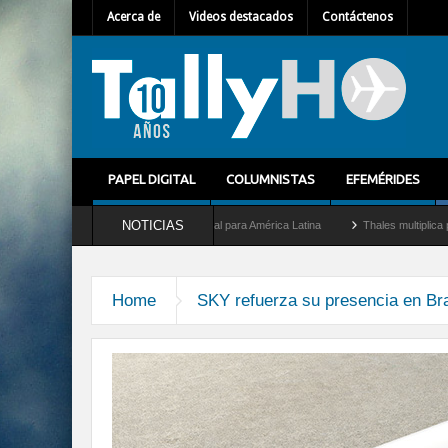
Acerca de
Videos destacados
Contáctenos
PAPEL DIGITAL
COLUMNISTAS
EFEMÉRIDES
NOTICIAS
m Mallet como nuevo Director General para América Latina
Thales multiplica por die
Home
SKY refuerza su presencia en Bra
a-brasil-2024