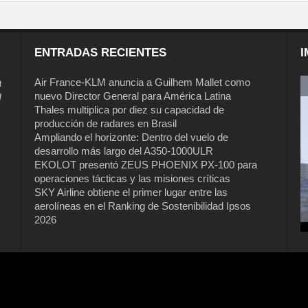
ENTRADAS RECIENTES
I
a
Air France-KLM anuncia a Guilhem Mallet como
nuevo Director General para América Latina
l
Thales multiplica por diez su capacidad de
producción de radares en Brasil
Ampliando el horizonte: Dentro del vuelo de
desarrollo más largo del A350-1000ULR
EKOLOT presentó ZEUS PHOENIX PX-100 para
operaciones tácticas y las misiones críticas
Air France-KLM anuncia a Guilhem
SKY Airline obtiene el primer lugar entre las
Mallet como nuevo Director General
aerolíneas en el Ranking de Sostenibilidad Ipsos
para América Latina
2026