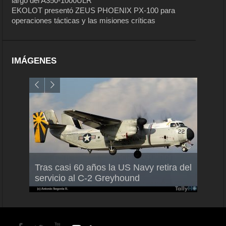
largo del A350-1000ULR
EKOLOT presentó ZEUS PHOENIX PX-100 para
operaciones tácticas y las misiones críticas
IMÁGENES
Air France-KLM anuncia a Guilhem
Thale
Tras casi 60 años la US Navy retira del
Mallet como nuevo Director General
capac
servicio al C-2 Greyhound
para América Latina
en Br