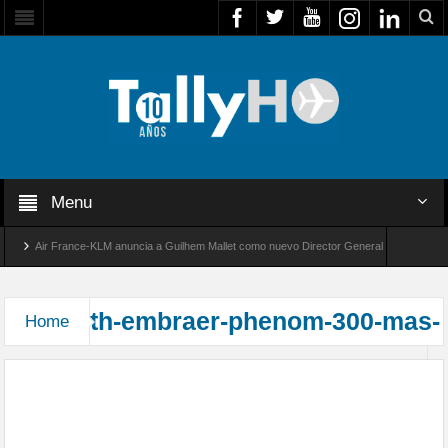
Menu
Air France-KLM anuncia a Guilhem Mallet como nuevo Director General para América La
Global 8000 de Bombardier establece un nuevo récord de velocidad entre Los Ángeles y Fa
th-embraer-phenom-300-mas-
Home
Serie Phenom 300 de Embraer, el avión ligero más
vendido y entregado del mundo por 13º año