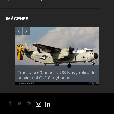
IMÁGENES
Air F
Tras casi 60 años la US Navy retira del
Malle
servicio al C-2 Greyhound
para 