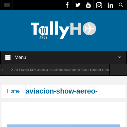
Menu
Air France-KLM anuncia a Guilhem Mallet como nuevo Director General para Améric
Global 8000 de Bombardier establece un nuevo récord de velocidad entre Los Ángeles 
aviacion-show-aereo-
Home
Se estrella Hawker Hunter, durante un Show Aéreo
en Shoreham Reino Unido