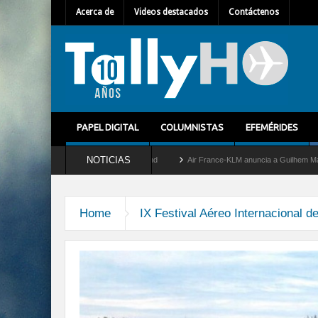
Acerca de
Videos destacados
Contáctenos
PAPEL DIGITAL
COLUMNISTAS
EFEMÉRIDES
NOTICIAS
tira del servicio al C-2 Greyhound
Air France-KLM anuncia a Guilhem Mallet como n
Home
IX Festival Aéreo Internacional de