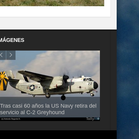
MÁGENES
Air France-KLM anuncia a Guilhem
Thales multipl
Tras casi 60 años la US Navy retira del
Mallet como nuevo Director General
capacidad de 
servicio al C-2 Greyhound
para América Latina
en Brasil