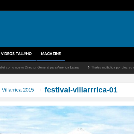
VIDEOS TALLYHO
MAGAZINE
uevo Director General para América Latina
Thales multiplica por diez su capacidad 
festival-villarrrica-01
 Villarrica 2015