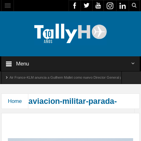
Menu
Air France-KLM anuncia a Guilhem Mallet como nuevo Director General para América Lati
lobal 8000 de Bombardier establece un nuevo récord de velocidad entre Los Ángeles y Farn
aviacion-militar-parada-
Home
Parada Militar 2015 desde el Aeropuerto Arturo
Merino Benítez