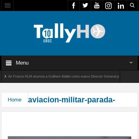
Menu
Air France-KLM anuncia a Guilhem Mallet como nuevo Director General para América Latin
obal 8000 de Bombardier establece un nuevo récord de velocidad entre Los Ángeles y Farnb
aviacion-militar-parada-
Home
Parada Militar 2015 desde el Aeropuerto Arturo
Merino Benítez