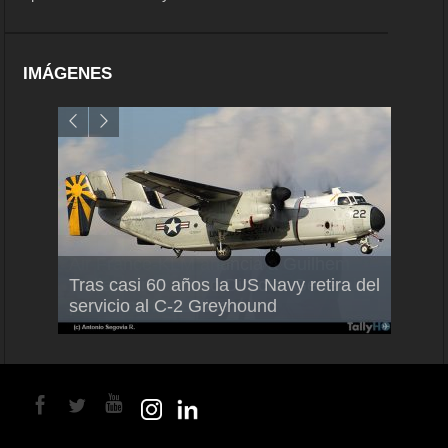
IMÁGENES
Air France-KLM anuncia a Guilhem
Thale
Tras casi 60 años la US Navy retira del
Mallet como nuevo Director General
capac
servicio al C-2 Greyhound
para América Latina
en Br