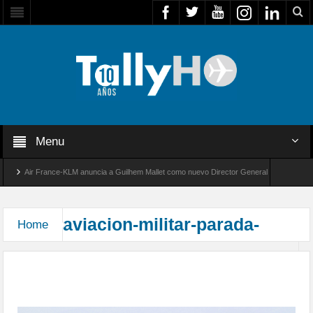
Menu
Air France-KLM anuncia a Guilhem Mallet como nuevo Director General para América La
Global 8000 de Bombardier establece un nuevo récord de velocidad entre Los Ángeles y Fa
aviacion-militar-parada-
Home
Parada Militar 2015 desde el Aeropuerto Arturo
Merino Benítez