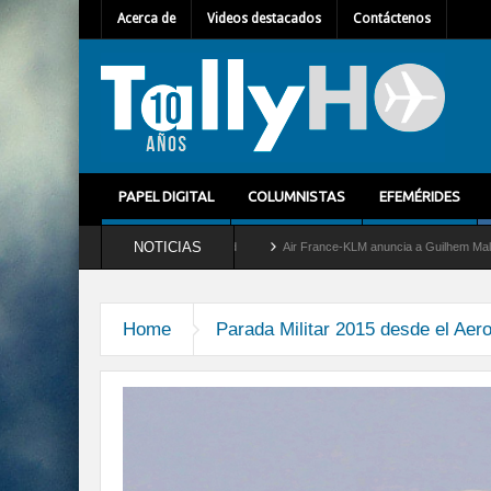
Acerca de
Videos destacados
Contáctenos
PAPEL DIGITAL
COLUMNISTAS
EFEMÉRIDES
NOTICIAS
ira del servicio al C-2 Greyhound
Air France-KLM anuncia a Guilhem Mallet como nu
Home
Parada Militar 2015 desde el Aer