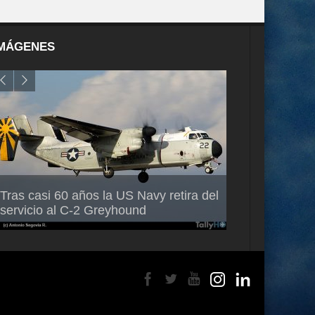
MÁGENES
Air France-KLM anuncia a Guilhem
Thales multipl
Tras casi 60 años la US Navy retira del
Mallet como nuevo Director General
capacidad de 
servicio al C-2 Greyhound
para América Latina
en Brasil