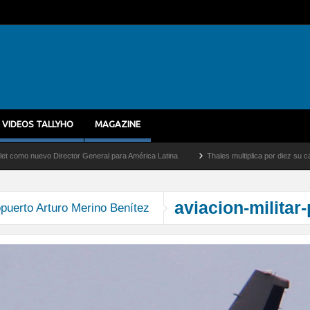
VIDEOS TALLYHO
MAGAZINE
evo Director General para América Latina
Thales multiplica por diez su capacidad d
aviacion-militar
opuerto Arturo Merino Benítez