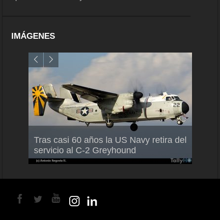
IMÁGENES
Air France-KLM anuncia a Guilhem
Thale
Tras casi 60 años la US Navy retira del
Mallet como nuevo Director General
capac
servicio al C-2 Greyhound
para América Latina
en Br