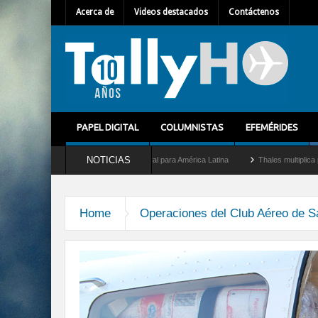
Acerca de
Videos destacados
Contáctenos
PAPEL DIGITAL
COLUMNISTAS
EFEMÉRIDES
NOTICIAS
 Mallet como nuevo Director General para América Latina
Thales multiplica por die
Home
Operaciones del Club Aéreo de Sa
al-norte02