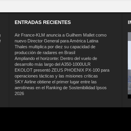
ENTRADAS RECIENTES
I
a
Air France-KLM anuncia a Guilhem Mallet como
nuevo Director General para América Latina
l
Thales multiplica por diez su capacidad de
producción de radares en Brasil
Ampliando el horizonte: Dentro del vuelo de
desarrollo más largo del A350-1000ULR
EKOLOT presentó ZEUS PHOENIX PX-100 para
operaciones tácticas y las misiones críticas
Air France-KLM anuncia a Guilhem
SKY Airline obtiene el primer lugar entre las
Mallet como nuevo Director General
aerolíneas en el Ranking de Sostenibilidad Ipsos
para América Latina
2026