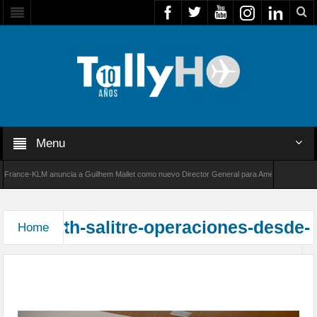
Menu
France-KLM anuncia a Guilhem Mallet como nuevo Director General para América Latina
000 de Bombardier establece un nuevo récord de velocidad entre Los Ángeles y Farnboroug
th-salitre-operaciones-desde-
Home
Operaciones del Centro Espacial Nacional en
ejercicio Multidominio Salitre 2026