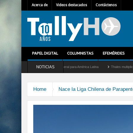
Acerca de
Videos destacados
Contáctenos
PAPEL DIGITAL
COLUMNISTAS
EFEMÉRIDES
NOTICIAS
em Mallet como nuevo Director General para América Latina
Thales multiplica por d
Home
Nace la Liga Chilena de Parapent