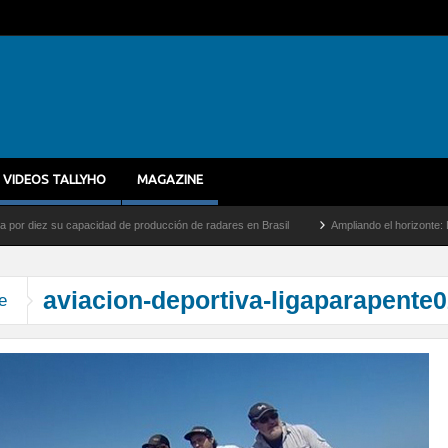
VIDEOS TALLYHO
MAGAZINE
iez su capacidad de producción de radares en Brasil
Ampliando el horizonte: Dentro 
aviacion-deportiva-ligaparapente
e