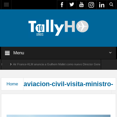
Menu
Air France-KLM anuncia a Guilhem Mallet como nuevo Director General para América
Global 8000 de Bombardier establece un nuevo récord de velocidad entre Los Ángeles y
aviacion-civil-visita-ministro-
Home
Ministro de Obras Públicas Visita Nueva
Plataforma de Aeropuerto de Santiago