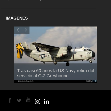
IMÁGENES
Air France-KLM anuncia a Guilhem
Thale
Tras casi 60 años la US Navy retira del
Mallet como nuevo Director General
capac
servicio al C-2 Greyhound
para América Latina
en Br