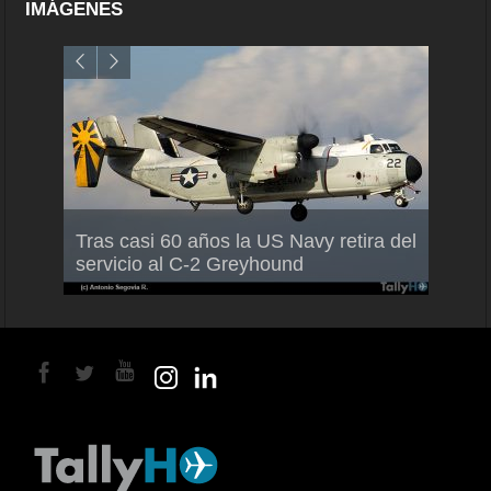
IMÁGENES
Air F
Tras casi 60 años la US Navy retira del
Malle
servicio al C-2 Greyhound
para 