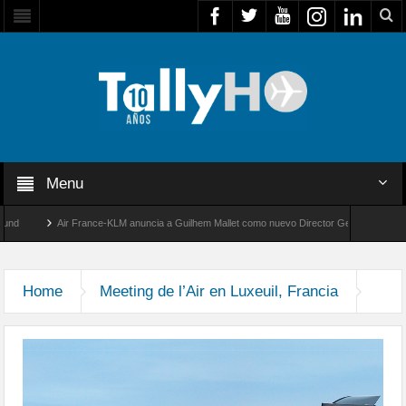
Menu
d
Air France-KLM anuncia a Guilhem Mallet como nuevo Director General para Améri
Global 8000 de Bombardier establece un nuevo récord de velocidad entre Los Ángeles
Home
Meeting de l’Air en Luxeuil, Francia
show-aereo-luxeuil-2015-18